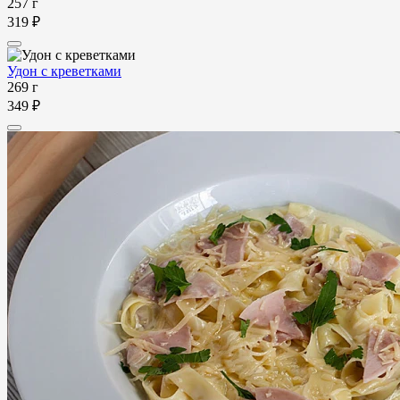
257 г
319 ₽
Удон с креветками
269 г
349 ₽