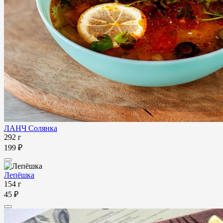
ЛАНЧ Солянка
292 г
199 ₽
Лепёшка
154 г
45 ₽