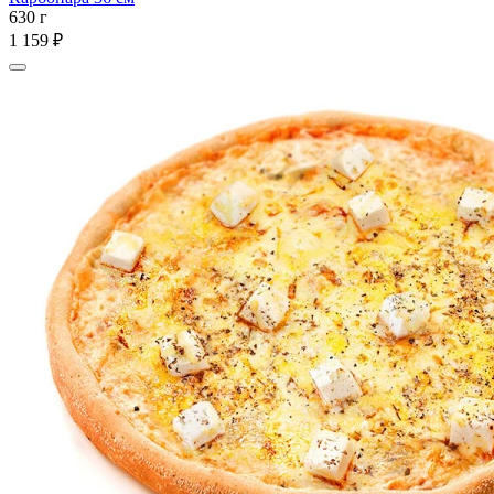
630 г
1 159 ₽