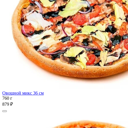
Овощной микс 36 см
760 г
879 ₽