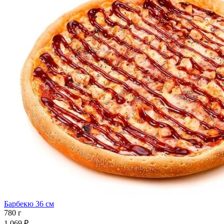
Барбекю 36 см
780 г
1 069 ₽