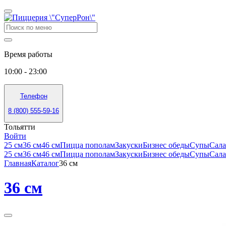
Время работы
10:00 - 23:00
Телефон
8 (800) 555-59-16
Тольятти
Войти
25 см
36 см
46 см
Пицца пополам
Закуски
Бизнес обеды
Супы
Сал
25 см
36 см
46 см
Пицца пополам
Закуски
Бизнес обеды
Супы
Сал
Главная
Каталог
36 см
36 см