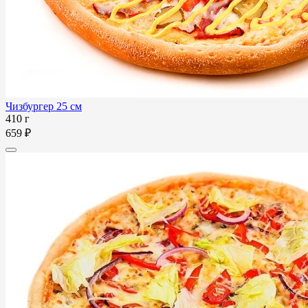
Чизбургер 25 см
410 г
659 ₽