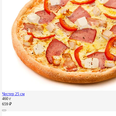
Честер 25 см
460 г
659 ₽