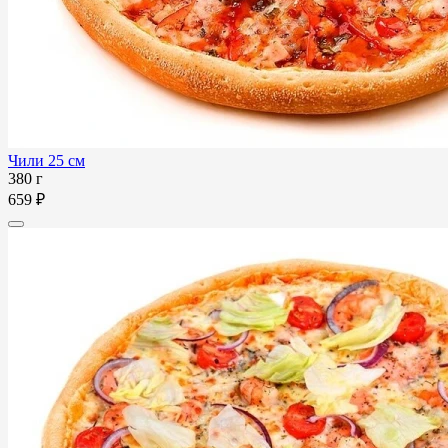
Чили 25 см
380 г
659 ₽