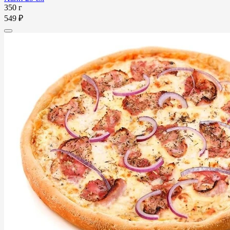
350 г
549 ₽