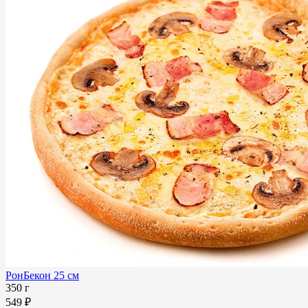
РонБекон 25 см
350 г
549 ₽