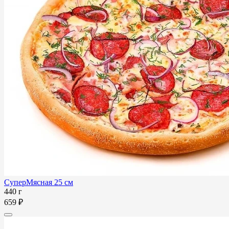
СуперМясная 25 см
440 г
659 ₽