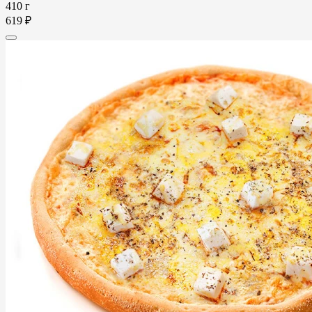
410 г
619 ₽