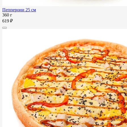
Пепперони 25 см
360 г
619 ₽